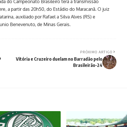
ada do Campeonato Brasileiro terá a transmissão
re, a partir das 20h50, do Estádio do Maracanã. O juiz
tarina, auxiliado por Rafael a Silva Alves (RS) e
Junio Benevenuto, de Minas Gerais.
PRÓXIMO ARTIGO
o
Vitória e Cruzeiro duelam no Barradão pelo
Brasileirão-24