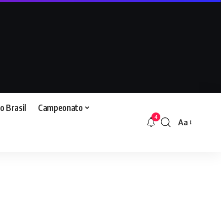
o Brasil
Campeonato
4
Aa