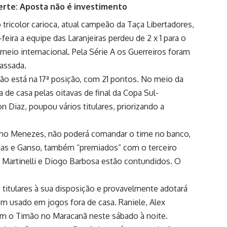
erte: Aposta não é investimento
tricolor carioca, atual campeão da Taça Libertadores,
feira a equipe das Laranjeiras perdeu de 2 x 1 para o
neio internacional. Pela Série A os Guerreiros foram
passada.
ão está na 17ª posição, com 21 pontos. No meio da
 de casa pelas oitavas de final da Copa Sul-
 Diaz, poupou vários titulares, priorizando a
Mano Menezes, não poderá comandar o time no banco,
ias e Ganso, também “premiados” com o terceiro
, Martinelli e Diogo Barbosa estão contundidos. O
 titulares à sua disposição e provavelmente adotará
 usado em jogos fora de casa. Raniele, Alex
cam o Timão no Maracanã neste sábado à noite.