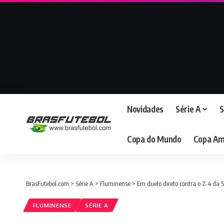
Novidades
Série A
S
Copa do Mundo
Copa Am
BrasFutebol.com
>
Série A
>
Fluminense
>
Em duelo direto contra o Z-4 da
FLUMINENSE
SÉRIE A