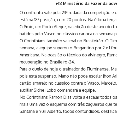
+18 Ministério da Fazenda adv
O confronto vale pela 23ª rodada da competição e o 
está na 18ª posição, com 20 pontos. Na última terça-
Grêmio, em Porto Alegre, na edição deste ano do tor
batidos pelo Vasco no clássico carioca na semana 
O Corinthians também vai mal no Brasileirão. O Tim
semana, a equipe superou o Bragantino por 2 x 1 fora
Americana. Na ocasião o técnico do alvinegro, Ramon
recuperação no Brasileiro-24.
Para o duelo de hoje o treinador do Fluminense, 
pois está suspenso. Mano não pode escalar Jhon Ar
cartão amarelo no clássico contra o Vasco. Marcelo
auxiliar Sidnei Lobo comandará a equipe.
No Corinthians Ramon Diaz volta a escalar todos os
mais uma vez o esquema com três zagueiros que tem
Santana e Yuri Alberto, todos contundidos, desfal