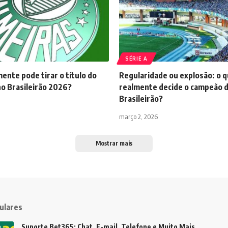
SÉRIE A
nte pode tirar o título do
Regularidade ou explosão: o 
no Brasileirão 2026?
realmente decide o campeão 
Brasileirão?
março 2, 2026
Mostrar mais
ulares
Suporte Bet365: Chat, E-mail, Telefone e Muito Mais