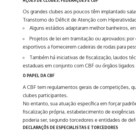
AÇÕES DE CLUBES, FEDERAÇÕES E CBF
Os grandes clubes aos poucos têm implantado salas
Transtorno do Déficit de Atenção com Hiperativid
Alguns estádios adaptaram melhor banheiros, entr
Projetos de lei em tramitação ou aprovados: por 
esportivos a fornecerem cadeiras de rodas para pes
Também há iniciativas de fiscalização, laudos té
estaduais em conjunto com CBF ou órgãos ligados 
O PAPEL DA CBF
A CBF tem regulamentos gerais de competições, que
clubes participantes.
No entanto, sua atuação específica em forçar padrõ
fiscalização própria, estabelecimento de exigências
poderia ser, segundo torcedores e entidades de defe
DECLARAÇÕS DE ESPECIALISTAS E TORCEDORES