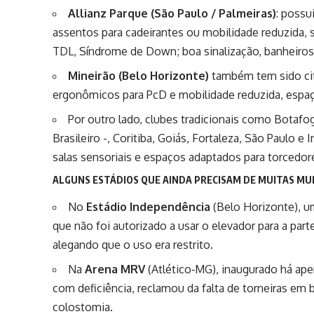
Allianz Parque (São Paulo / Palmeiras)
: possu
assentos para cadeirantes ou mobilidade reduzida, 
TDL, Síndrome de Down; boa sinalização, banheiros
Mineirão (Belo Horizonte)
também tem sido cit
ergonômicos para PcD e mobilidade reduzida, espaço
Por outro lado, clubes tradicionais como Botafo
Brasileiro -, Coritiba, Goiás, Fortaleza, São Paulo 
salas sensoriais e espaços adaptados para torcedore
ALGUNS ESTÁDIOS QUE AINDA PRECISAM DE MUITAS M
No
Estádio Independência
(Belo Horizonte), u
que não foi autorizado a usar o elevador para a par
alegando que o uso era restrito.
Na
Arena MRV
(Atlético‑MG), inaugurado há ape
com deficiência, reclamou da falta de torneiras em
colostomia.