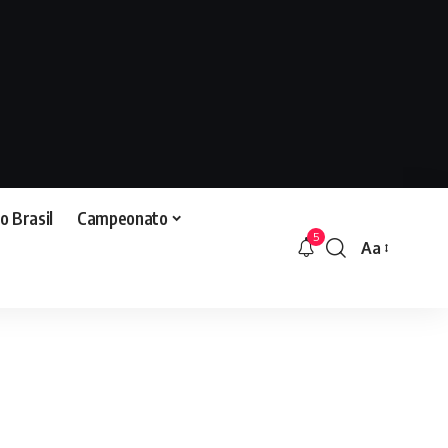
o Brasil
Campeonato
5
Aa