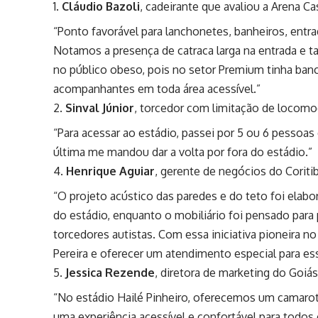
Cláudio Bazoli
, cadeirante que avaliou a Arena Ca
“Ponto favorável para lanchonetes, banheiros, entr
Notamos a presença de catraca larga na entrada 
no público obeso, pois no setor Premium tinha banc
acompanhantes em toda área acessível.”
Sinval Júnior
, torcedor com limitação de locomo
“Para acessar ao estádio, passei por 5 ou 6 pessoa
última me mandou dar a volta por fora do estádio.”
Henrique Aguiar
, gerente de negócios do Coritib
“O projeto acústico das paredes e do teto foi elabo
do estádio, enquanto o mobiliário foi pensado para
torcedores autistas. Com essa iniciativa pioneira 
Pereira e oferecer um atendimento especial para es
Jessica Rezende
, diretora de marketing do Goiás
“No estádio Hailé Pinheiro, oferecemos um camarote
uma experiência acessível e confortável para todos