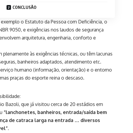
CONCLUSÃO
or exemplo o Estatuto da Pessoa com Deficiência, o
BR 9050, e exigências nos laudos de segurança
envolvem arquitetura, engenharia, conforto e
m plenamente às exigências técnicas, ou têm lacunas
s seguras, banheiros adaptados, atendimento etc.
serviço humano (informação, orientação) e o entorno
mas praças do esporte reina o descaso.
ibilidade:
dio Bazoli, que já visitou cerca de 20 estádios em
ou
“lanchonetes, banheiros, entrada/saída bem
nça de catraca larga na entrada … diversos
el”.