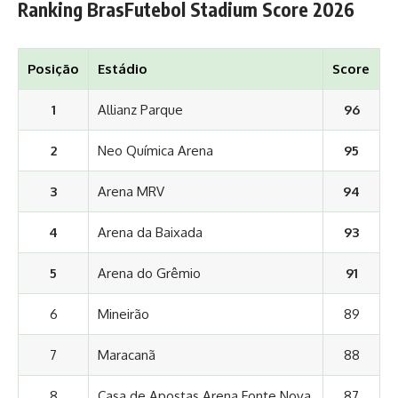
Ranking BrasFutebol Stadium Score 2026
Posição
Estádio
Score
1
Allianz Parque
96
2
Neo Química Arena
95
3
Arena MRV
94
4
Arena da Baixada
93
5
Arena do Grêmio
91
6
Mineirão
89
7
Maracanã
88
8
Casa de Apostas Arena Fonte Nova
87