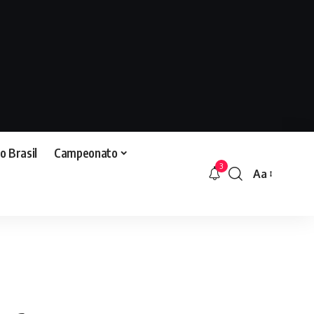
o Brasil
Campeonato
3
Aa