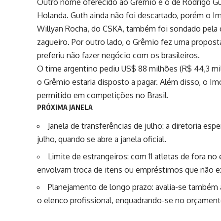
Outro nome oferecido ao Grêmio é o de Rodrigo Guth
Holanda. Guth ainda não foi descartado, porém o Imo
Willyan Rocha, do CSKA, também foi sondado pela dir
zagueiro. Por outro lado, o Grêmio fez uma propo
preferiu não fazer negócio com os brasileiros.
O time argentino pediu US$ 88 milhões (R$ 44,3 mi
o Grêmio estaria disposto a pagar. Além disso, o Imo
permitido em competições no Brasil.
PRÓXIMA JANELA
Janela de transferências de julho: a diretoria e
julho, quando se abre a janela oficial.
Limite de estrangeiros: com 11 atletas de fora no
envolvam troca de itens ou empréstimos que não e
Planejamento de longo prazo: avalia-se também
o elenco profissional, enquadrando-se no orçament