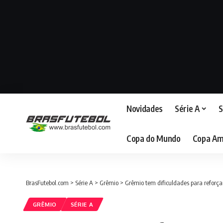
Novidades
Série A
S
Copa do Mundo
Copa Am
BrasFutebol.com
>
Série A
>
Grêmio
>
Grêmio tem dificuldades para reforçar
GRÊMIO
SÉRIE A