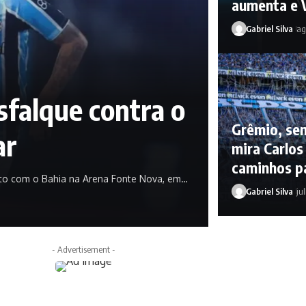
aumenta e 
Gabriel Silva
ag
falque contra o
Grêmio, sem
ar
mira Carlos 
caminhos p
nto com o Bahia na Arena Fonte Nova, em…
Gabriel Silva
ju
- Advertisement -