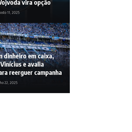
Vojvoda vira opção
osto 11, 2025
 dinheiro em caixa,
Vinícius e avalia
ara reerguer campanha
lho 22, 2025