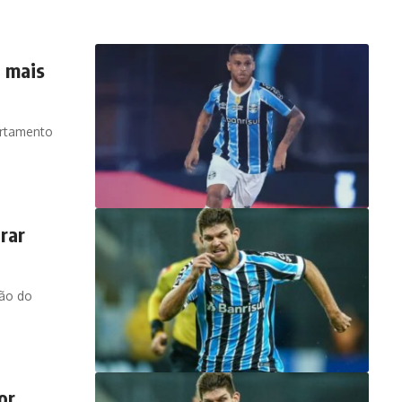
a mais
artamento
rar
ção do
or