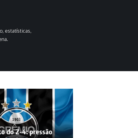
, estatísticas,
ena.
to do Z-4: pressão