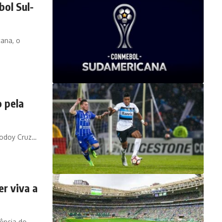
ol Sul-
ana, o
 pela
 Godoy Cruz…
r viva a
uência do