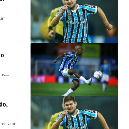
 um
 o
ans.…
ão,
frentaram