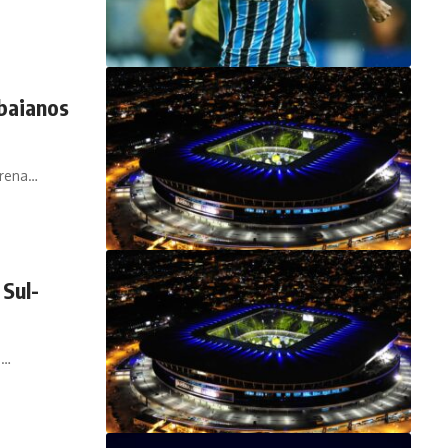
baianos
arena…
 Sul-
e…