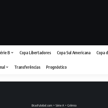
érie B
Copa Libertadores
Copa Sul Americana
Copa d
nal
Transferências
Prognóstico
BrasFutebol.com
>
Série A
>
Grêmio