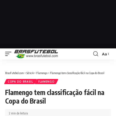
Aa
BrasFutebol.com
>
Série A
>
Flamengo
>
Flamengo tem classificação fácil na Copa do Brasil
COPA DO BRASIL
FLAMENGO
Flamengo tem classificação fácil na
Copa do Brasil
2 min de leitura