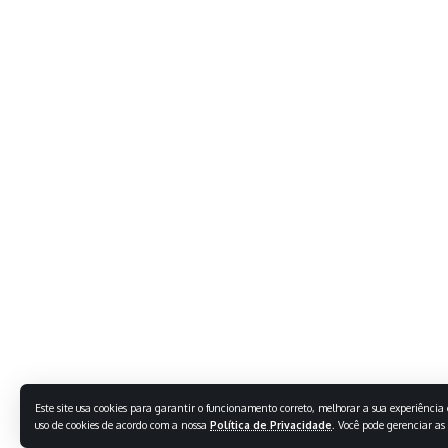
Este site usa cookies para garantir o funcionamento correto, melhorar a sua experiência e
uso de cookies de acordo com a nossa
Política de Privacidade
. Você pode gerenciar as