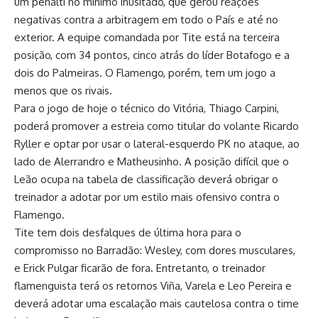
um pênalti no mínimo inusitado, que gerou reações
negativas contra a arbitragem em todo o País e até no
exterior. A equipe comandada por Tite está na terceira
posição, com 34 pontos, cinco atrás do líder Botafogo e a
dois do Palmeiras. O Flamengo, porém, tem um jogo a
menos que os rivais.
Para o jogo de hoje o técnico do Vitória, Thiago Carpini,
poderá promover a estreia como titular do volante Ricardo
Ryller e optar por usar o lateral-esquerdo PK no ataque, ao
lado de Alerrandro e Matheusinho. A posição difícil que o
Leão ocupa na tabela de classificação deverá obrigar o
treinador a adotar por um estilo mais ofensivo contra o
Flamengo.
Tite tem dois desfalques de última hora para o
compromisso no Barradão: Wesley, com dores musculares,
e Erick Pulgar ficarão de fora. Entretanto, o treinador
flamenguista terá os retornos Viña, Varela e Leo Pereira e
deverá adotar uma escalação mais cautelosa contra o time