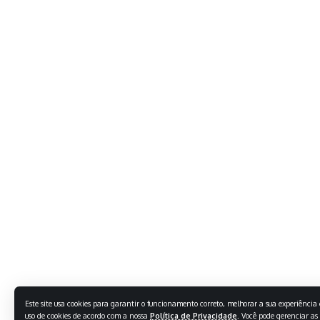
Este site usa cookies para garantir o funcionamento correto, melhorar a sua experiência e
uso de cookies de acordo com a nossa
Política de Privacidade
. Você pode gerenciar as