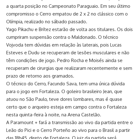
a quarta posição no Campeonato Paraguaio. Em seu último
compromisso o Cerro empatou de 2 x 2 no clássico com o
Olímpia, realizado no sábado passado.
Yago Pikachu e Brítez estarão de volta aos titulares. Os dois
cumpriram suspensão contra o Maldonado. O técnico
Vojvoda tem dúvidas em relação às laterais, pois Lucas
Esteves e Dudu se recuperam de lesões musculares e não
têm condições de jogo. Pedro Rocha e Moisés ainda se
recuperam de cirurgias que realizaram recentemente e sem
prazo de retorno aos gramados.
O técnico do Cerro, Facundo Sava, tem uma única dúvida
para o jogo em Fortaleza. O goleiro brasileiro Jean, que
atuou no São Paulo, teve dores lombares, mas é quase
certo que o arqueiro esteja em campo contra o Fortaleza
nesta quinta-feira à noite, na Arena Castelão.
A Paramount + fará a transmissão ao vivo da partida entre o
Leão do Pici e o
Cerro Porteño
ao vivo para o Brasil a partir
das 18h45, direto de Fortaleza. O juiz da partida será