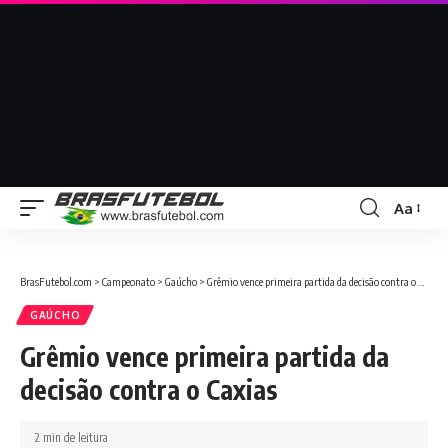
Aa
BrasFutebol.com
>
Campeonato
>
Gaúcho
>
Grêmio vence primeira partida da decisão contra o Caxias
GAÚCHO
Grêmio vence primeira partida da
decisão contra o Caxias
2 min de leitura