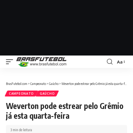
Aa
BrasFutebol.com
>
Campeonato
>
Gaúcho
>
Weverton pode estrear pelo Grêmio já esta quarta-feira
CAMPEONATO
GAÚCHO
Weverton pode estrear pelo Grêmio
já esta quarta-feira
3 min de leitura