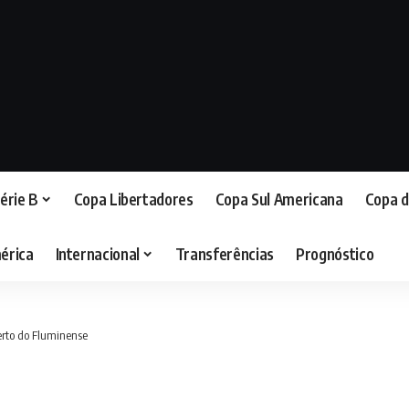
érie B
Copa Libertadores
Copa Sul Americana
Copa d
érica
Internacional
Transferências
Prognóstico
erto do Fluminense