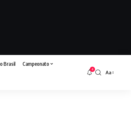
o Brasil
Campeonato
4
Aa