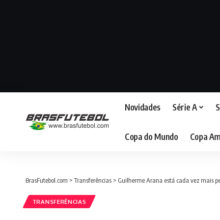
Novidades
Série A
S
Copa do Mundo
Copa Am
BrasFutebol.com
>
Transferências
>
Guilherme Arana está cada vez mais p
TRANSFERÊNCIAS