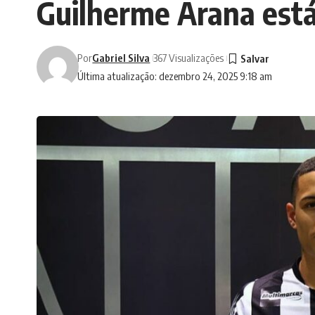
Guilherme Arana está
Por
Gabriel Silva
367 Visualizações
Última atualização: dezembro 24, 2025 9:18 am