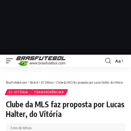
Aa
BrasFutebol.com
>
Série A
>
EC Vitória
>
Clube da MLS faz proposta por Lucas Halter, do Vitória
EC VITÓRIA
TRANSFERÊNCIAS
Clube da MLS faz proposta por Lucas
Halter, do Vitória
3 min de leitura