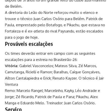
depois de 31 anos foi um grande feito do clube azul-marinho
de Belém.
A diretoria do Leão do Norte
reforçou muito o elenco
e
trouxe o técnico Juan Carlos Osório para Belém. Patrick de
Paula, emprestado pelo Botafogo, e Pikachu, que estava no
Fortaleza e é ex-atleta do rival Paysandu, estão escalados
para o jogo de hoje.
Prováveis escalações
Os times deverão entrar em campo com as seguintes
escalações para a estreia no Brasileirão-26:
Vitória:
Gabriel Vasconcelos; Mateus Silva, Zé Marcos,
Camutanga, Ricielli e Ramon; Baralhas, Caíque Gonçalves,
Aílton Cantalapiedra e Erick; Renato Kayzer. O técnico é Jair
Ventura
Remo: Marcelo Rangel; Marcelinho, Kayky, Léo Andrade e
Jorge; Zé Ricardo, Patrick de Paula e Pana; Pikachu, Alex
Manga e Eduardo Melo. Treinador: Juan Carlos Osório.
Serviço