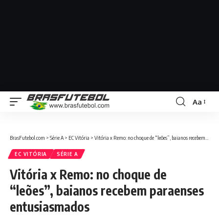
Aa
BrasFutebol.com
>
Série A
>
EC Vitória
>
Vitória x Remo: no choque de “leões”, baianos recebem paraenses entusiasmados
EC VITÓRIA
SÉRIE A
Vitória x Remo: no choque de
“leões”, baianos recebem paraenses
entusiasmados