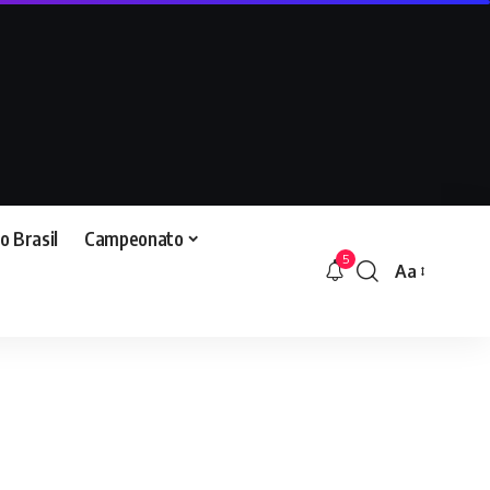
o Brasil
Campeonato
5
Aa