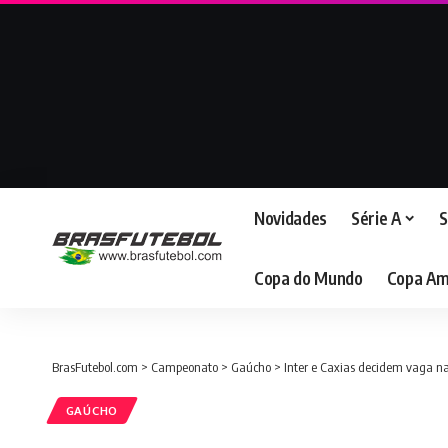
Novidades
Série A
S
Copa do Mundo
Copa Am
BrasFutebol.com
>
Campeonato
>
Gaúcho
>
Inter e Caxias decidem vaga n
GAÚCHO