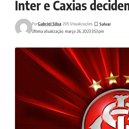
Inter e Caxias decid
Por
Gabriel Silva
205 Visualizações
Última atualização: março 26, 2023 3:53 pm