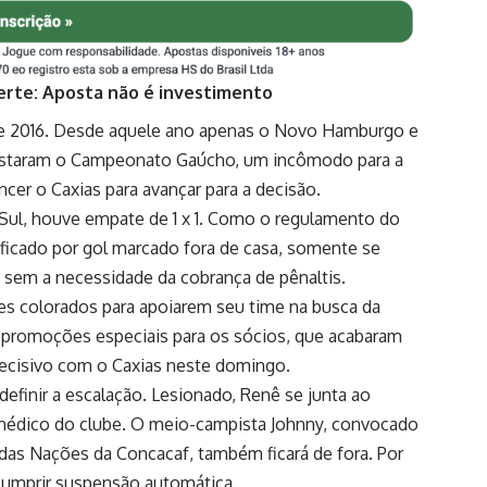
erte: Aposta não é investimento
de 2016. Desde aquele ano apenas o Novo Hamburgo e
uistaram o Campeonato Gaúcho, um incômodo para a
encer o Caxias para avançar para a decisão.
o Sul, houve empate de 1 x 1. Como o regulamento do
ificado por gol marcado fora de casa, somente se
 sem a necessidade da cobrança de pênaltis.
res colorados para apoiarem seu time na busca da
s promoções especiais para os sócios, que acabaram
decisivo com o Caxias neste domingo.
finir a escalação. Lesionado, Renê se junta ao
médico do clube. O meio-campista Johnny, convocado
 das Nações da Concacaf, também ficará de fora. Por
 cumprir suspensão automática.