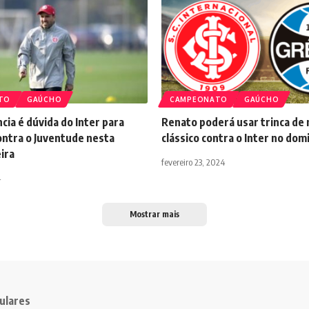
TO
GAÚCHO
CAMPEONATO
GAÚCHO
cia é dúvida do Inter para
Renato poderá usar trinca de 
ontra o Juventude nesta
clássico contra o Inter no dom
ira
fevereiro 23, 2024
4
Mostrar mais
ulares