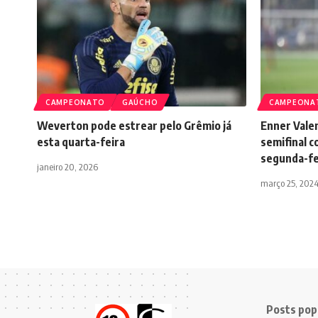
CAMPEONATO
GAÚCHO
CAMPEONA
Weverton pode estrear pelo Grêmio já
Enner Valen
esta quarta-feira
semifinal c
segunda-fe
janeiro 20, 2026
março 25, 202
Posts pop