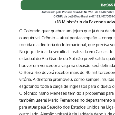
+18 Ministério da Fazenda adv
O Colorado quer quebrar um jejum que já dura des
o arquirrival Grêmio – atual pentacampeão – conq
torcida e a diretoria do Internacional, que precisa v
No jogo de ida da semifinal, realizada em Caxias d
estadual do Rio Grande do Sul não prevê saldo qual
houver um vencedor a vaga na decisão será definida
O Beira-Rio deverá receber mais de 40 mil torcedo
vitória. A diretoria promoveu, como sempre, muita
esgotando toda a carga de ingressos para o duelo 
O técnico Mano Menezes tem dois problemas para de
também lateral Mário Fernandes no departamento 
para atuar pela Seleção dos Estados Unidos na Liga
outro lado, Alemão voltará à titularidade depois de