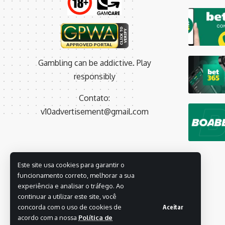
Gambling can be addictive. Play
responsibly
Contato:
v10advertisement@gmail.com
Este site usa cookies para garantir o
funcionamento correto, melhorar a sua
experiência e analisar o tráfego. Ao
continuar a utilizar este site, você
concorda com o uso de cookies de
Aceitar
acordo com a nossa
Política de