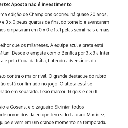
erte: Aposta não é investimento
m uma edição de Champions ocorreu há quase 20 anos,
e 3 x 0 pelas quartas de final do torneio e avançaram
 empataram em 0 x 0 e 1 x 1 pelas semifinais e mais
elhor que os milaneses. A equipe azul e preta está
Milan. Desde o empate com o Benfica por 3 x 3 a Inter
a e pela Copa da Itália, batendo adversários do
lo contra o maior rival. O grande destaque do rubro
não está confirmado no jogo. O atleta está se
inado em separado. Leão marcou 13 gols e deu 11
sio e Gosens, e o zagueiro Skriniar, todos
nde nome dos da equipe tem sido Lautaro Martínez,
a equipe e vem em um grande momento na temporada.