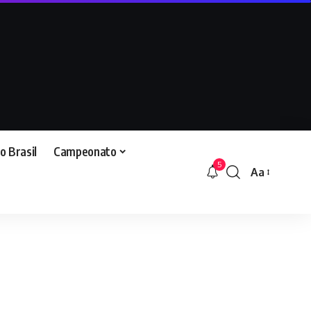
o Brasil
Campeonato
5
Aa