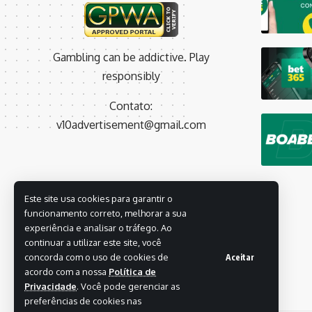
Gambling can be addictive. Play
responsibly
Contato:
v10advertisement@gmail.com
Este site usa cookies para garantir o
funcionamento correto, melhorar a sua
experiência e analisar o tráfego. Ao
continuar a utilizar este site, você
concorda com o uso de cookies de
Aceitar
acordo com a nossa
Política de
Privacidade
. Você pode gerenciar as
preferências de cookies nas