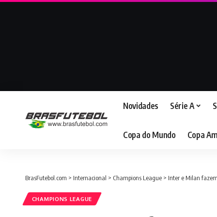
Novidades
Série A
S
Copa do Mundo
Copa Am
BrasFutebol.com
>
Internacional
>
Champions League
>
Inter e Milan faze
CHAMPIONS LEAGUE