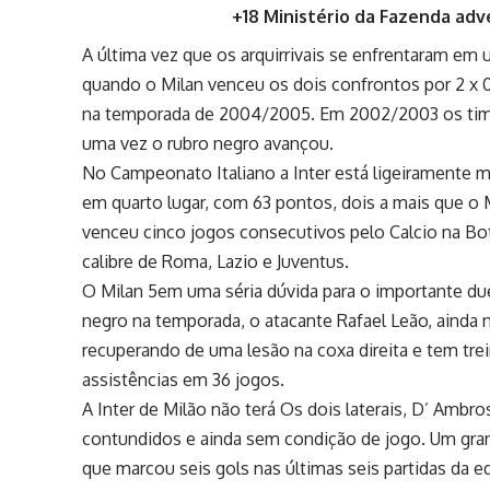
+18 Ministério da Fazenda adv
A última vez que os arquirrivais se enfrentaram e
quando o Milan venceu os dois confrontos por 2 x 0 
na temporada de 2004/2005. Em 2002/2003 os times
uma vez o
rubro negro
avançou.
No Campeonato Italiano a Inter está ligeiramente m
em quarto lugar, com 63 pontos, dois a mais que o 
venceu cinco jogos consecutivos pelo Calcio na Bot
calibre de Roma, Lazio e Juventus.
O Milan 5em uma séria dúvida para o importante due
negro na temporada, o atacante Rafael Leão, ainda 
recuperando de uma lesão na coxa direita e tem tre
assistências em 36 jogos.
A Inter de Milão não terá Os dois laterais, D’ Ambro
contundidos e ainda sem condição de jogo. Um gra
que marcou seis gols nas últimas seis partidas d