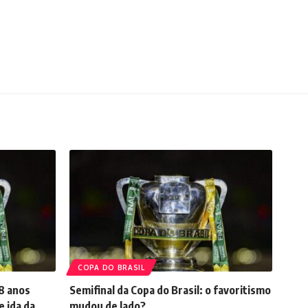
COPA DO BRASIL
8 anos
Semifinal da Copa do Brasil: o favoritismo
e ida da
mudou de lado?