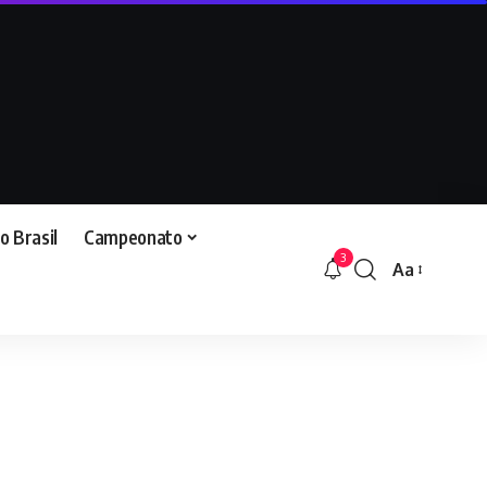
o Brasil
Campeonato
3
Aa