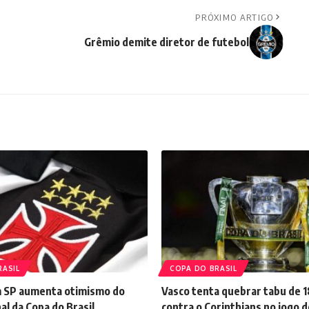
PRÓXIMO ARTIGO
Grêmio demite diretor de futebol
RASIL
COPA DO BRASIL
 SP aumenta otimismo do
Vasco tenta quebrar tabu de 1
nal da Copa do Brasil
contra o Corinthians no jogo d