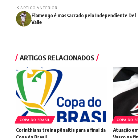
ARTIGO ANTERIOR
Flamengo é massacrado pelo Independiente Del
Valle
ARTIGOS RELACIONADOS
COPA DO BRASIL
COPA DO B
Corinthians treina pênaltis para a final da
Atuação em
Copa do Brasil
Vasco na fi