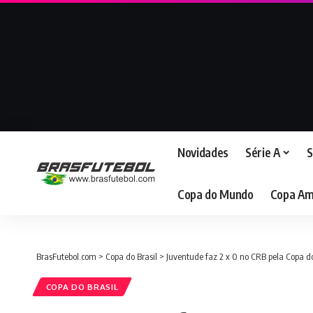
Novidades
Série A
S
Copa do Mundo
Copa Am
BrasFutebol.com
>
Copa do Brasil
>
Juventude faz 2 x 0 no CRB pela Copa do
COPA DO BRASIL