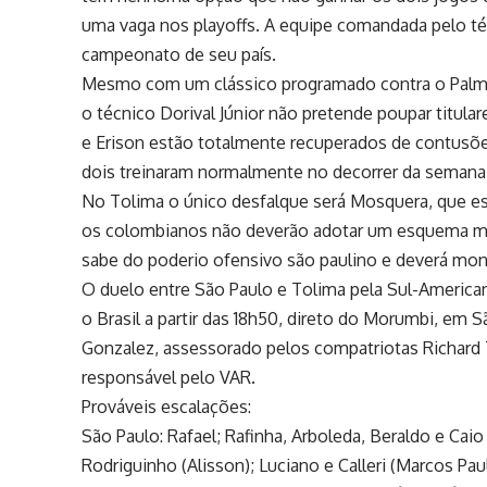
uma vaga nos playoffs. A equipe comandada pelo té
campeonato de seu país.
Mesmo com um clássico programado contra o Palm
o técnico Dorival Júnior não pretende poupar titula
e Erison estão totalmente recuperados de contusõ
dois treinaram normalmente no decorrer da semana
No Tolima o único desfalque será Mosquera, que e
os colombianos não deverão adotar um esquema muito
sabe do poderio ofensivo são paulino e deverá mon
O duelo entre São Paulo e Tolima pela Sul-American
o Brasil a partir das 18h50, direto do Morumbi, em S
Gonzalez, assessorado pelos compatriotas Richard Tr
responsável pelo VAR.
Prováveis escalações:
São Paulo: Rafael; Rafinha, Arboleda, Beraldo e Caio
Rodriguinho (Alisson); Luciano e Calleri (Marcos Pau