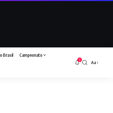
o Brasil
Campeonato
5
Aa