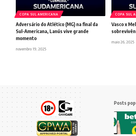
COPA SUL AMERICANA
COPA SUL 
Adversário do Atlético (MG) na final da
Vasco x Mel
Sul-Americana, Lanús vive grande
sobrevivên
momento
maio 26, 2025
novembro 19, 2025
Posts pop