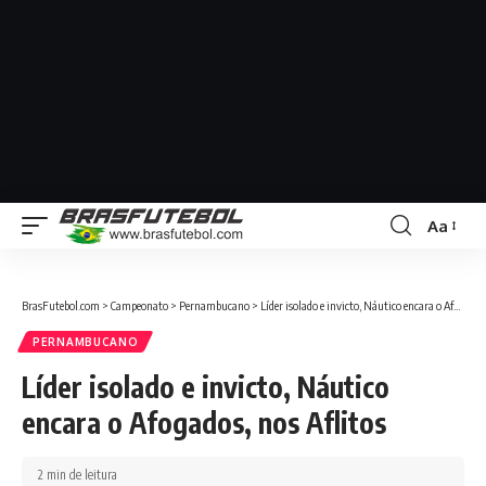
Aa
BrasFutebol.com
>
Campeonato
>
Pernambucano
>
Líder isolado e invicto, Náutico encara o Afogados, nos Aflitos
PERNAMBUCANO
Líder isolado e invicto, Náutico
encara o Afogados, nos Aflitos
2 min de leitura