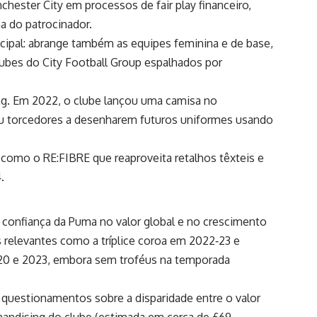
chester City
em processos de fair play financeiro,
a do patrocinador.
ncipal: abrange também as equipes feminina e de base,
ubes do City Football Group espalhados por
ng. Em 2022, o clube lançou uma camisa no
u torcedores a desenharem futuros uniformes usando
 como o RE:FIBRE que reaproveita retalhos têxteis e
.
 confiança da Puma no valor global e no crescimento
 relevantes como a tríplice coroa em 2022‑23 e
020 e 2023, embora sem troféus na temporada
 questionamentos sobre a disparidade entre o valor
rchandising do clube (estimada em cerca de £69