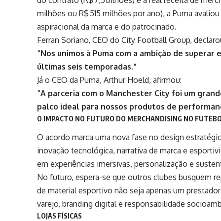
milhões ou R$ 515 milhões por ano), a Puma avaliou 
aspiracional da marca e do patrocinado.
Ferran Soriano
, CEO do City Football Group, declaro
“Nos unimos à Puma com a ambição de superar ex
últimas seis temporadas.”
Já o CEO da Puma, Arthur Hoeld, afirmou:
“A parceria com o Manchester City foi um grand
palco ideal para nossos produtos de performanc
O IMPACTO NO FUTURO DO MERCHANDISING NO FUTEB
O acordo marca uma nova fase no design estratégico
inovação tecnológica, narrativa de marca e esport
em experiências imersivas, personalização e sustent
No futuro, espera-se que outros clubes busquem re
de material esportivo não seja apenas um prestado
varejo, branding digital e responsabilidade socioamb
LOJAS FÍSICAS