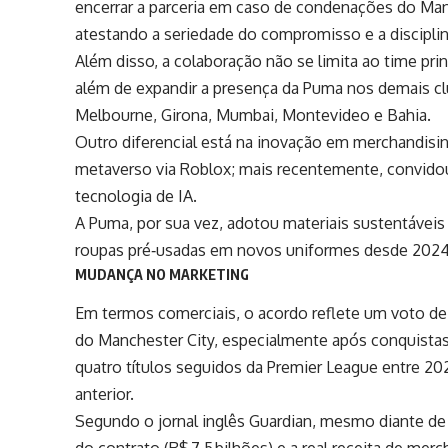
encerrar a parceria em caso de condenações do
Man
atestando a seriedade do compromisso e a disciplin
Além disso, a colaboração não se limita ao time pri
além de expandir a presença da Puma nos demais cl
Melbourne, Girona, Mumbai, Montevideo e Bahia.
Outro diferencial está na inovação em merchandisi
metaverso via Roblox; mais recentemente, convido
tecnologia de IA.
A Puma, por sua vez, adotou materiais sustentáveis
roupas pré‑usadas em novos uniformes desde 2024
MUDANÇA NO MARKETING
Em termos comerciais, o acordo reflete um voto de
do Manchester City, especialmente após conquistas
quatro títulos seguidos da Premier League entre 2
anterior.
Segundo o jornal inglês Guardian, mesmo diante de
do contrato (R$ 7,5 bilhões) e a real receita de me