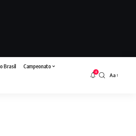
o Brasil
Campeonato
4
Aa