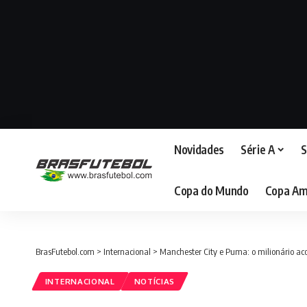
Novidades
Série A
S
Copa do Mundo
Copa Am
BrasFutebol.com
>
Internacional
>
Manchester City e Puma: o milionário ac
INTERNACIONAL
NOTÍCIAS