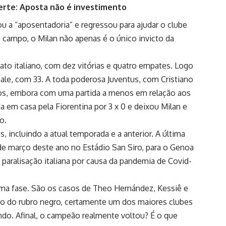
erte: Aposta não é investimento
 a “aposentadoria” e regressou para ajudar o clube
 campo, o Milan não apenas é o único invicto da
o italiano, com dez vitórias e quatro empates. Logo
onale, com 33. A toda poderosa Juventus, com Cristiano
tos, embora com uma partida a menos em relação aos
a em casa pela Fiorentina por 3 x 0 e deixou Milan e
o.
s, incluindo a atual temporada e a anterior. A última
de março deste ano no Estádio San Siro, para o Genoa
da paralisação italiana por causa da pandemia de Covid-
ima fase. São os casos de Theo Hernández, Kessiê e
ioso do rubro negro, certamente um dos maiores clubes
ando. Afinal, o campeão realmente voltou? É o que