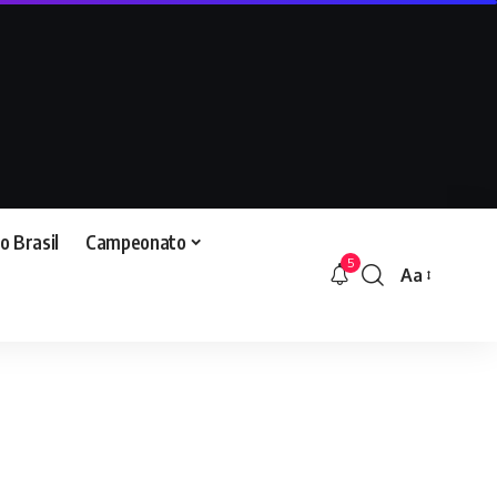
o Brasil
Campeonato
5
Aa