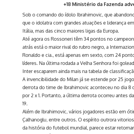
+18 Ministério da Fazenda adv
Sob o comando do ídolo Ibrahimovic, que abandonou
que o idolatra com grandes atuações e liderança em
Itália, mas das cinco maiores ligas da Europa.
Até agora os Rossoneri têm 34 pontos no campeonat
atrás está o maior rival do rubro negro, a Internazi
Ronaldo e cia., está apenas em sexto, com 24 pon
líderes. Na última rodada a Velha Senhora foi golead
Inter escaparem ainda mais na tabela de classificaçã
A invencibilidade do Milan já se estende por 25 jogo
derrota do time de Ibrahimovic aconteceu no dia 8 
por 2 x 1. Portanto, a última derrota ocorreu antes 
19.
Além de Ibrahimovic, vários jogadores estão em ót
Çalhanoglu, entre outros. O espírito outrora vitor
da história do futebol mundial, parece estar retorn