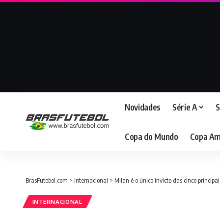
Novidades
Série A
S
Copa do Mundo
Copa Am
BrasFutebol.com
>
Internacional
>
Milan é o único invicto das cinco principa
INTERNACIONAL