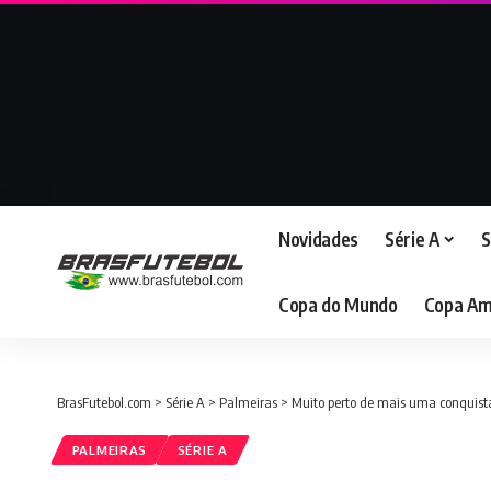
Novidades
Série A
S
Copa do Mundo
Copa Am
BrasFutebol.com
>
Série A
>
Palmeiras
>
Muito perto de mais uma conquista
PALMEIRAS
SÉRIE A