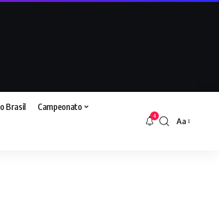
o Brasil
Campeonato
4
Aa