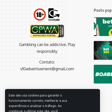
Posts pop
Gambling can be addictive. Play
responsibly
Contato:
v10advertisement@gmail.com
Este site usa cookies para garantir o
funcionamento correto, melhorar a sua
experiência e analisar o tráfego. Ao
continuar a utilizar este site, você