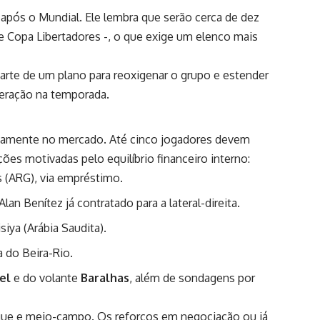
 após o Mundial. Ele lembra que serão cerca de dez
 e Copa Libertadores -, o que exige um elenco mais
parte de um plano para reoxigenar o grupo e estender
peração na temporada.
tivamente no mercado. Até cinco jogadores devem
ões motivadas pelo equilíbrio financeiro interno:
s (ARG), via empréstimo.
n Benítez já contratado para a lateral-direita.
iya (Arábia Saudita).
 do Beira-Rio.
el
e do volante
Baralhas
, além de sondagens por
aque e meio-campo. Os reforços em negociação ou já