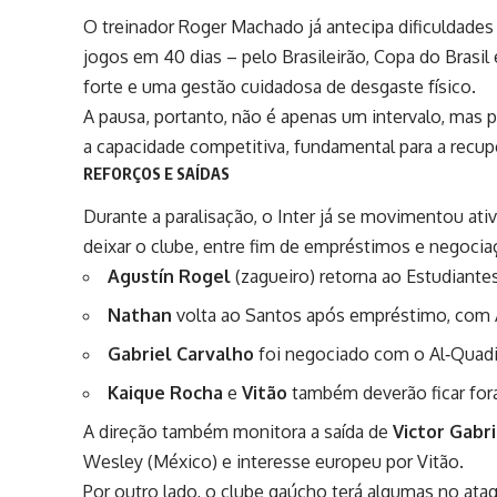
O treinador Roger Machado já antecipa dificuldades
jogos em 40 dias – pelo Brasileirão, Copa do Brasil
forte e uma gestão cuidadosa de desgaste físico.
A pausa, portanto, não é apenas um intervalo, mas 
a capacidade competitiva, fundamental para a recu
REFORÇOS E SAÍDAS
Durante a paralisação, o Inter já se movimentou a
deixar o clube, entre fim de empréstimos e negociaç
Agustín Rogel
(zagueiro) retorna ao Estudiante
Nathan
volta ao Santos após empréstimo, com Ala
Gabriel Carvalho
foi negociado com o Al‑Quadis
Kaique Rocha
e
Vitão
também deverão ficar fora
A direção também monitora a saída de
Victor Gabri
Wesley (México) e interesse europeu por Vitão.
Por outro lado, o clube gaúcho terá algumas no at