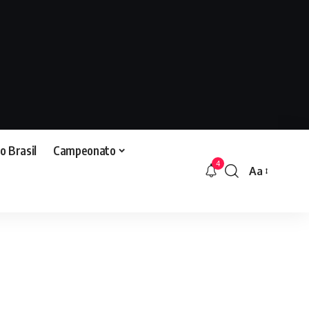
o Brasil
Campeonato
4
Aa