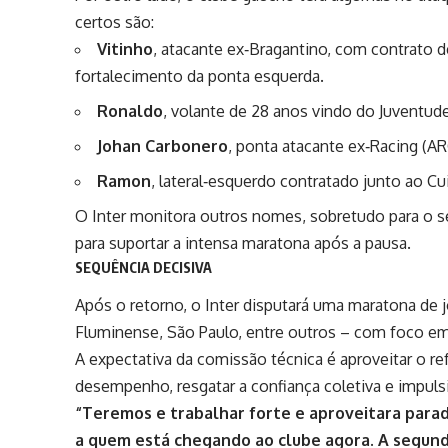
certos são:
Vitinho
, atacante ex‑Bragantino, com contrato 
fortalecimento da ponta esquerda.
Ronaldo
, volante de 28 anos vindo do Juventud
Johan Carbonero
, ponta atacante ex‑Racing (AR
Ramon
, lateral‑esquerdo contratado junto ao Cu
O Inter monitora outros nomes, sobretudo para o s
para suportar a intensa maratona após a pausa.
SEQUÊNCIA DECISIVA
Após o retorno, o Inter disputará uma maratona de j
Fluminense, São Paulo, entre outros – com foco em 
A expectativa da comissão técnica é aproveitar o re
desempenho, resgatar a confiança coletiva e impulsi
“Teremos e trabalhar forte e aproveitara para
a quem está chegando ao clube agora. A segun