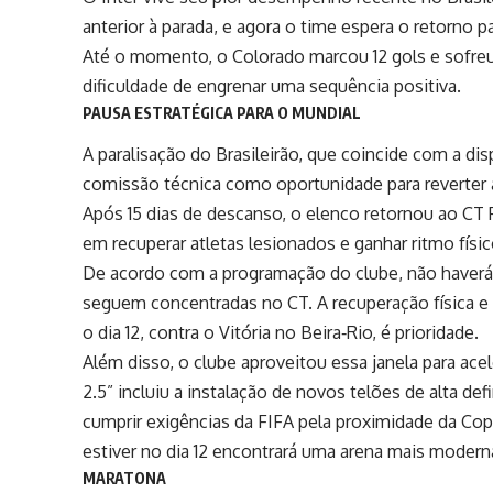
anterior à parada, e agora o time espera o retorno 
Até o momento, o Colorado marcou 12 gols e sofreu 1
dificuldade de engrenar uma sequência positiva.
PAUSA ESTRATÉGICA PARA O MUNDIAL
A paralisação do Brasileirão, que coincide com a di
comissão técnica como oportunidade para reverter a
Após 15 dias de descanso, o elenco retornou ao CT 
em recuperar atletas lesionados e ganhar ritmo físic
De acordo com a programação do clube, não haverá 
seguem concentradas no CT. A recuperação física e té
o dia 12, contra o Vitória no Beira‑Rio, é prioridade.
Além disso, o clube aproveitou essa janela para ace
2.5” incluiu a instalação de novos telões de alta def
cumprir exigências da FIFA pela proximidade da Co
estiver no dia 12 encontrará uma arena mais modern
MARATONA