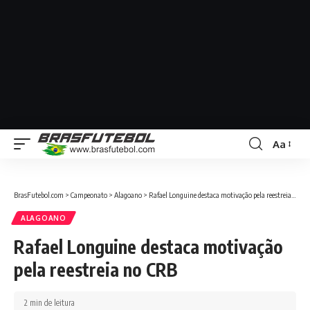
Aa
BrasFutebol.com
>
Campeonato
>
Alagoano
>
Rafael Longuine destaca motivação pela reestreia no CRB
ALAGOANO
Rafael Longuine destaca motivação
pela reestreia no CRB
2 min de leitura