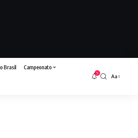
o Brasil
Campeonato
5
Aa