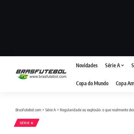
Novidades
Série A
S
Copa do Mundo
Copa Am
BrasFutebol.com
>
Série A
>
Regularidade ou explosão: o que realmente dec
SÉRIE A