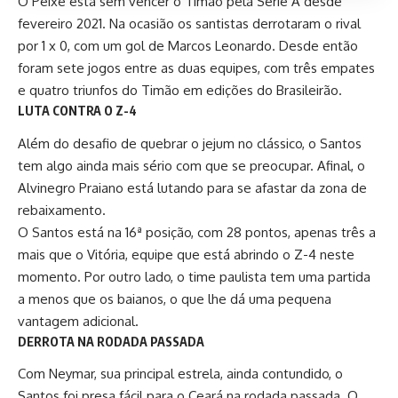
O Peixe está sem vencer o Timão pela Série A desde
fevereiro 2021. Na ocasião os santistas derrotaram o rival
por 1 x 0, com um gol de
Marcos Leonardo
. Desde então
foram sete jogos entre as duas equipes, com três empates
e quatro triunfos do Timão em edições do Brasileirão.
LUTA CONTRA O Z-4
Além do desafio de quebrar o jejum no clássico, o Santos
tem algo ainda mais sério com que se preocupar. Afinal, o
Alvinegro Praiano está lutando para se afastar da zona de
rebaixamento.
O Santos está na 16ª posição, com 28 pontos, apenas três a
mais que o Vitória, equipe que está abrindo o Z-4 neste
momento. Por outro lado, o time paulista tem uma partida
a menos que os baianos, o que lhe dá uma pequena
vantagem adicional.
DERROTA NA RODADA PASSADA
Com Neymar, sua principal estrela, ainda contundido, o
Santos foi presa fácil para o Ceará na rodada passada. O