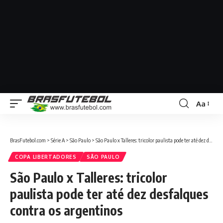
Aa
BrasFutebol.com
>
Série A
>
São Paulo
>
São Paulo x Talleres: tricolor paulista pode ter até dez desfalques contra os argentinos
COPA LIBERTADORES
SÃO PAULO
São Paulo x Talleres: tricolor
paulista pode ter até dez desfalques
contra os argentinos