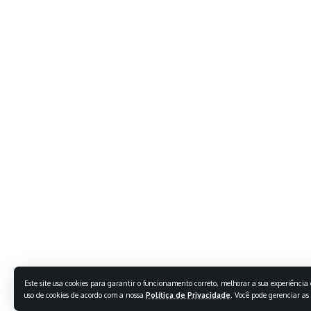
Este site usa cookies para garantir o funcionamento correto, melhorar a sua experiência e
uso de cookies de acordo com a nossa
Política de Privacidade
. Você pode gerenciar as