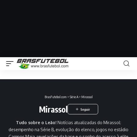
BrasFutebol.com
>
Série A
>
Mirassol
Mirassol
Tudo sobre o Leão!
Notícias atualizadas do Mirassol:
desempenho na Série B, evolução do elenco, jogos no estádio
Campos Maia, revelações da base e o sonho do acesso à elite