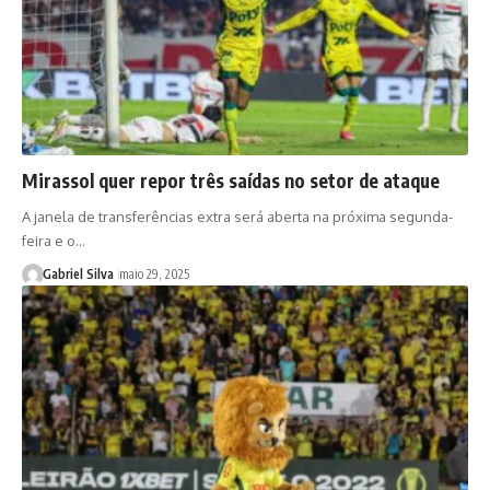
Mirassol quer repor três saídas no setor de ataque
A janela de transferências extra será aberta na próxima segunda-
feira e o…
Gabriel Silva
maio 29, 2025