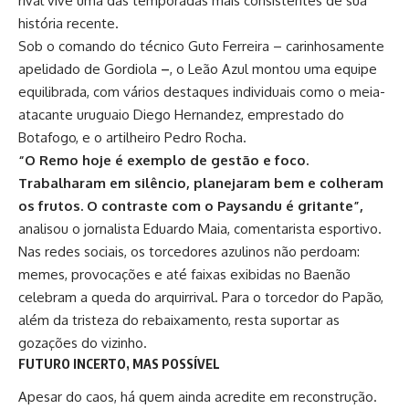
rival vive uma das temporadas mais consistentes de sua
história recente.
Sob o comando do técnico
Guto Ferreira
– carinhosamente
apelidado de Gordiola
–
, o Leão Azul montou uma equipe
equilibrada, com vários destaques individuais como o meia-
atacante uruguaio Diego Hernandez, emprestado do
Botafogo, e o artilheiro Pedro Rocha.
“O Remo hoje é exemplo de gestão e foco.
Trabalharam em silêncio, planejaram bem e colheram
os frutos. O contraste com o Paysandu é gritante”,
analisou o jornalista Eduardo Maia, comentarista esportivo.
Nas redes sociais, os torcedores azulinos não perdoam:
memes, provocações e até faixas exibidas no Baenão
celebram a queda do arquirrival. Para o torcedor do Papão,
além da tristeza do rebaixamento, resta suportar as
gozações do vizinho.
FUTURO INCERTO, MAS POSSÍVEL
Apesar do caos, há quem ainda acredite em reconstrução.