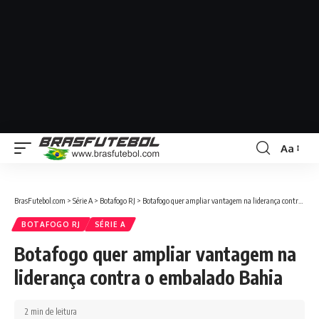
Aa
BrasFutebol.com
>
Série A
>
Botafogo RJ
>
Botafogo quer ampliar vantagem na liderança contra o embalado Bahia
BOTAFOGO RJ
SÉRIE A
Botafogo quer ampliar vantagem na
liderança contra o embalado Bahia
2 min de leitura