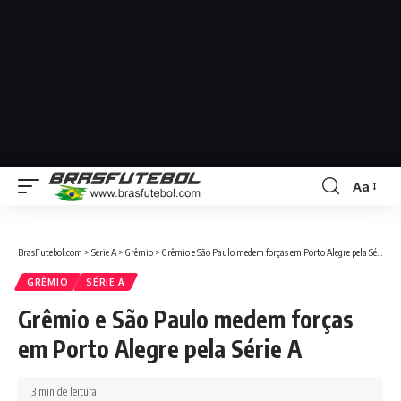
Aa
BrasFutebol.com
>
Série A
>
Grêmio
>
Grêmio e São Paulo medem forças em Porto Alegre pela Série A
GRÊMIO
SÉRIE A
Grêmio e São Paulo medem forças
em Porto Alegre pela Série A
3 min de leitura