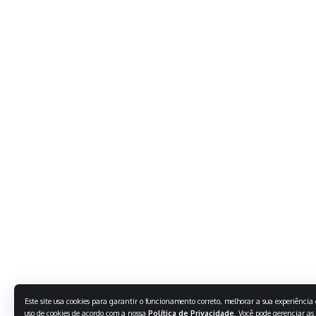
Este site usa cookies para garantir o funcionamento correto, melhorar a sua experiência e
uso de cookies de acordo com a nossa
Política de Privacidade
. Você pode gerenciar as