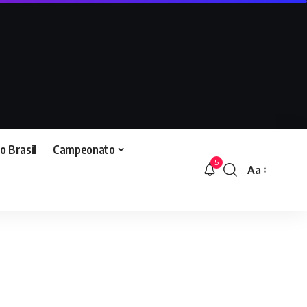
o Brasil
Campeonato
5
Aa