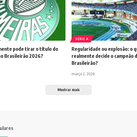
SÉRIE A
nte pode tirar o título do
Regularidade ou explosão: o 
no Brasileirão 2026?
realmente decide o campeão 
Brasileirão?
março 2, 2026
Mostrar mais
ulares