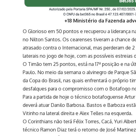
+18 Ministério da Fazenda adv
O Glorioso em 50 pontos e recuperou a liderança na
no Nilton Santos. Os cearenses tiveram a chance 
atrasado contra o Internacional, mas perderam de 2 
laterais no jogo de hoje, com as possíveis estreias d
O Timão tem 25 pontos, está na 17ª posição e na ú
Paulo. No meio da semana o alvinegro de Parque São
da Copa do Brasil, nas quais enfrentará o próprio t
desfalques para o compromisso com o Botafogo no 
Para a partida de hoje o técnico botafoguense Artur
deverá atuar Danilo Barbosa. Bastos e Barboza est
Vitinho na lateral direita e Alex Telles na esquerda.
O Corinthians não terá Félix Torres, Cacá, Yuri Albe
técnico Ramon Diaz terá o retorno de José Martinez,