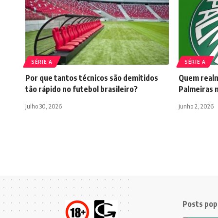
SÉRIE A
SÉRIE A
Por que tantos técnicos são demitidos
Quem realme
tão rápido no futebol brasileiro?
Palmeiras 
julho 30, 2026
junho 2, 2026
Posts pop