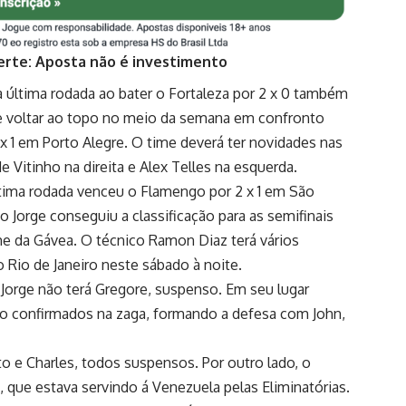
erte: Aposta não é investimento
 última rodada ao bater o Fortaleza por 2 x 0 também
de voltar ao topo no meio da semana em confronto
x 1 em Porto Alegre. O time deverá ter novidades nas
e Vitinho na direita e Alex Telles na esquerda.
ltima rodada venceu o Flamengo por 2 x 1 em São
 Jorge conseguiu a classificação para as semifinais
ime da Gávea. O técnico Ramon Diaz terá vários
Rio de Janeiro neste sábado à noite.
 Jorge não terá Gregore, suspenso. Em seu lugar
ão confirmados na zaga, formando a defesa com John,
rto e Charles, todos suspensos. Por outro lado, o
 que estava servindo á Venezuela pelas Eliminatórias.