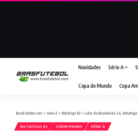
Novidades
Série A
S
Copa do Mundo
Copa Am
BrasFutebol.com
>
Série A
>
Botafogo RJ
>
Líder do Brasileirão-24, Botafogo
BOTAFOGO RJ
CORINTHIANS
SÉRIE A