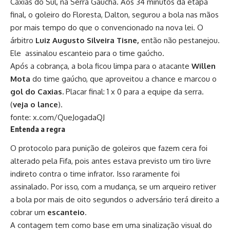
Caxias do Sul, na Serra Gaúcha. Aos 34 minutos da etapa
final, o goleiro do Floresta, Dalton, segurou a bola nas mãos
por mais tempo do que o convencionado na nova lei. O
árbitro
Luiz Augusto Silveira Tisne,
então não pestanejou.
Ele assinalou escanteio para o time gaúcho.
Após a cobrança, a bola ficou limpa para o atacante
Willen
Mota
do time gaúcho, que aproveitou a chance e marcou o
gol do Caxias.
Placar final: 1 x 0 para a equipe da serra.
(
veja o lance
).
fonte:
x.com/QueJogadaQJ
Entenda a regra
O protocolo para punição de goleiros que fazem cera foi
alterado pela Fifa, pois antes estava previsto um tiro livre
indireto contra o time infrator. Isso raramente foi
assinalado. Por isso, com a mudança, se um arqueiro retiver
a bola por mais de oito segundos o adversário terá direito a
cobrar um
escanteio
.
A contagem tem como base em uma sinalização visual do