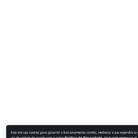
Este site usa cookies para garantir o funcionamento correto, melhorar a sua experiência e
uso de cookies de acordo com a nossa
Política de Privacidade
. Você pode gerenciar as