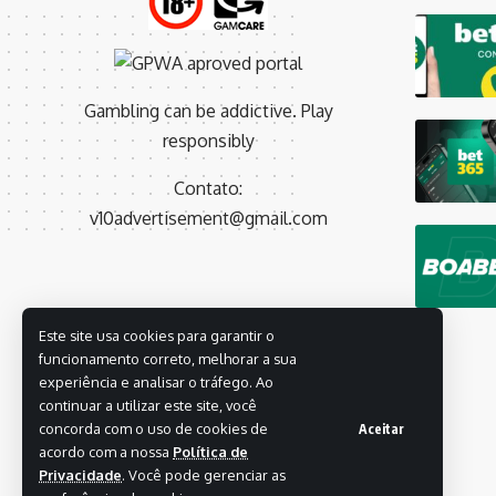
Gambling can be addictive. Play
responsibly
Contato:
v10advertisement@gmail.com
Este site usa cookies para garantir o
funcionamento correto, melhorar a sua
experiência e analisar o tráfego. Ao
continuar a utilizar este site, você
concorda com o uso de cookies de
Aceitar
acordo com a nossa
Política de
Privacidade
. Você pode gerenciar as