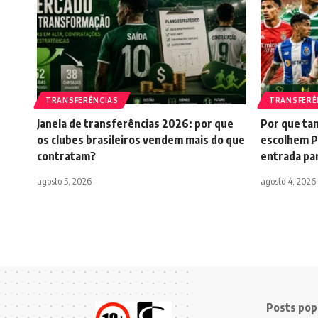
TRANSFERÊNCIAS
TRANSFERÊ
Janela de transferências 2026: por que
Por que tan
os clubes brasileiros vendem mais do que
escolhem P
contratam?
entrada pa
agosto 5, 2026
agosto 4, 2026
Posts pop