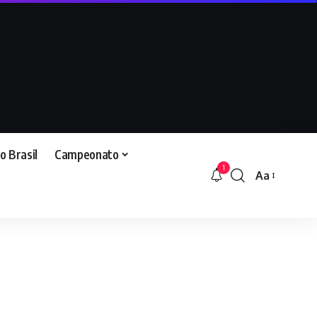
o Brasil
Campeonato
1
Aa