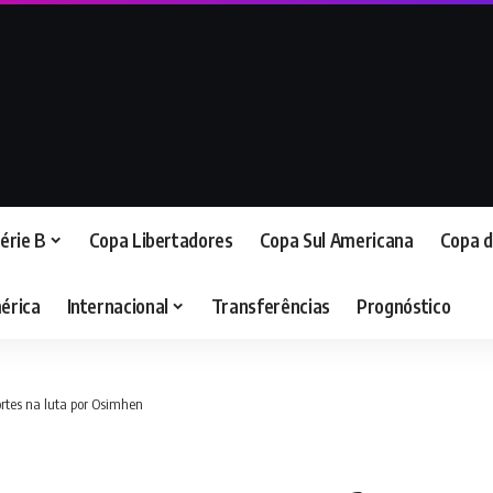
érie B
Copa Libertadores
Copa Sul Americana
Copa d
érica
Internacional
Transferências
Prognóstico
rtes na luta por Osimhen