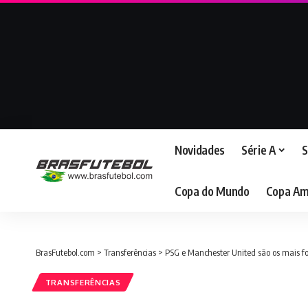
Novidades
Série A
S
Copa do Mundo
Copa Am
BrasFutebol.com
>
Transferências
>
PSG e Manchester United são os mais fo
TRANSFERÊNCIAS