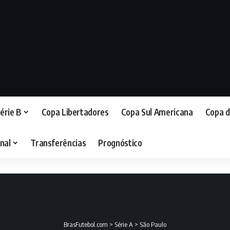
érie B
Copa Libertadores
Copa Sul Americana
Copa d
nal
Transferências
Prognóstico
BrasFutebol.com
>
Série A
>
São Paulo