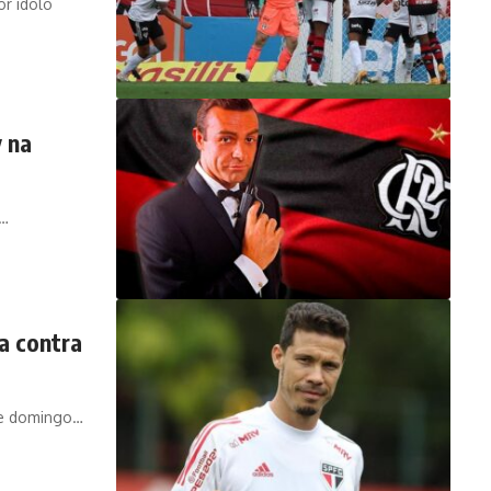
or ídolo
 na
o…
a contra
te domingo…