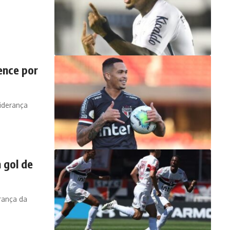
ence por
liderança
 gol de
erança da