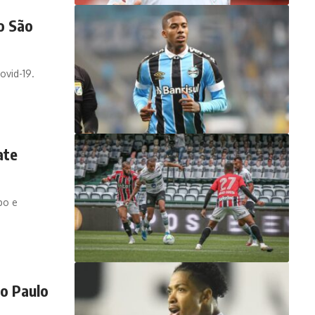
o São
ovid-19.
ate
po e
ão Paulo