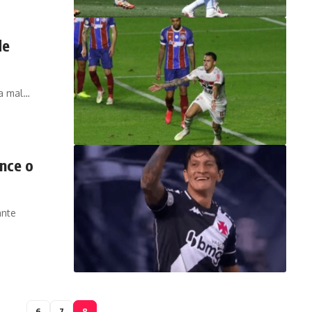
de
ga mal…
nce o
ante
…
6
7
8