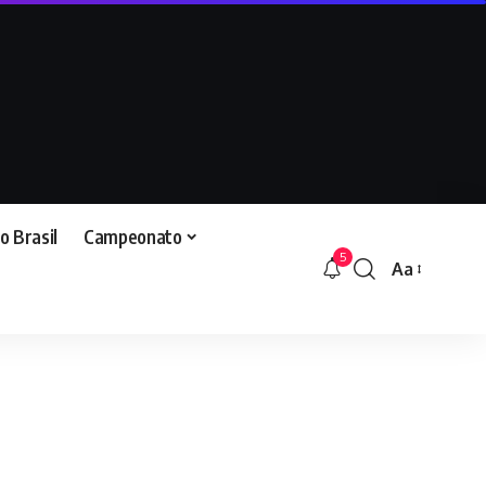
o Brasil
Campeonato
5
Aa