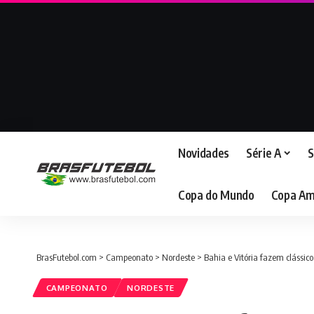
Novidades
Série A
S
Copa do Mundo
Copa Am
BrasFutebol.com
>
Campeonato
>
Nordeste
>
Bahia e Vitória fazem clássi
CAMPEONATO
NORDESTE