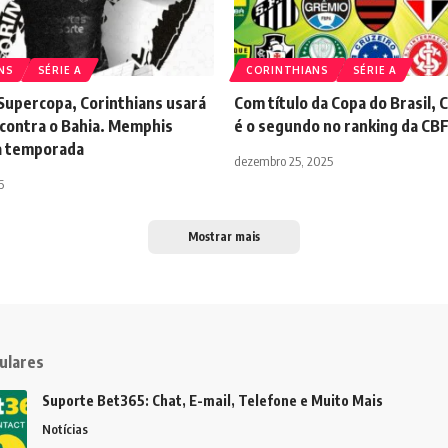
NS
SÉRIE A
CORINTHIANS
SÉRIE A
Supercopa, Corinthians usará
Com título da Copa do Brasil, 
 contra o Bahia. Memphis
é o segundo no ranking da CB
a temporada
dezembro 25, 2025
6
Mostrar mais
ulares
Suporte Bet365: Chat, E-mail, Telefone e Muito Mais
Notícias