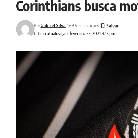
Corinthians busca mot
Por
Gabriel Silva
189 Visualizações
Última atualização: fevereiro 23, 2021 9:15 pm