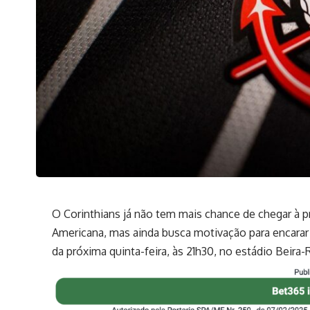
O Corinthians já não tem mais chance de chegar à p
Americana, mas ainda busca motivação para encarar 
da próxima quinta-feira, às 21h30, no estádio Beira-