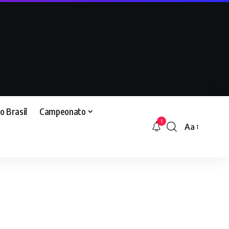
o Brasil
Campeonato
1
Aa