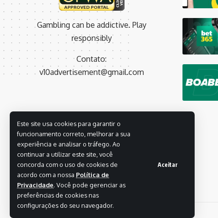
Gambling can be addictive. Play
responsibly
Contato:
v10advertisement@gmail.com
Este site usa cookies para garantir o
funcionamento correto, melhorar a sua
experiência e analisar o tráfego. Ao
continuar a utilizar este site, você
concorda com o uso de cookies de
Aceitar
acordo com a nossa
Política de
Privacidade
. Você pode gerenciar as
preferências de cookies nas
configurações do seu navegador.
© 2026 brasfutebol.com. All Rights Reserved.