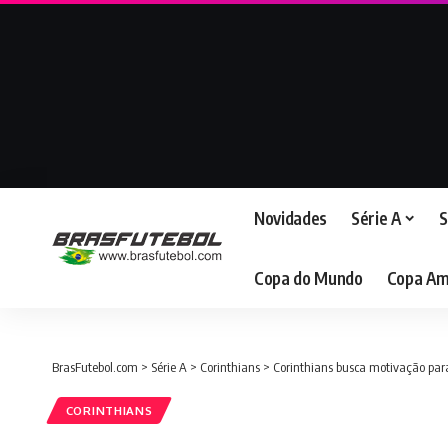
Novidades
Série A
S
Copa do Mundo
Copa Am
BrasFutebol.com
>
Série A
>
Corinthians
>
Corinthians busca motivação para
CORINTHIANS