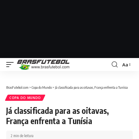
Aa
BrasFutebol.com
>
Copa do Mundo
>
Já classificada para as oitavas, França enfrenta a Tunísia
COPA DO MUNDO
Já classificada para as oitavas,
França enfrenta a Tunísia
2 min de leitura