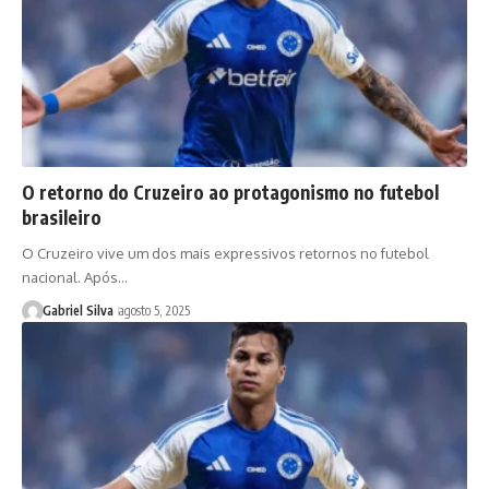
O retorno do Cruzeiro ao protagonismo no futebol
brasileiro
O Cruzeiro vive um dos mais expressivos retornos no futebol
nacional. Após…
Gabriel Silva
agosto 5, 2025