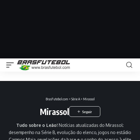
BrasFutebol.com
>
Série A
>
Mirassol
Mirassol
Tudo sobre o Leão!
Notícias atualizadas do Mirassol:
desempenho na Série B, evolução do elenco, jogos no estádio
Campos Maia, revelações da base e o sonho do acesso à elite