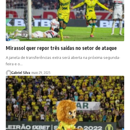
Mirassol quer repor três saídas no setor de ataque
A janela de transferências extra será aberta na próxima segunda-
feira e o…
Gabriel Silva
maio 29, 2025