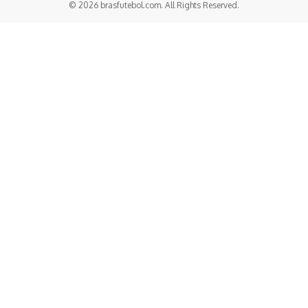
© 2026 brasfutebol.com. All Rights Reserved.