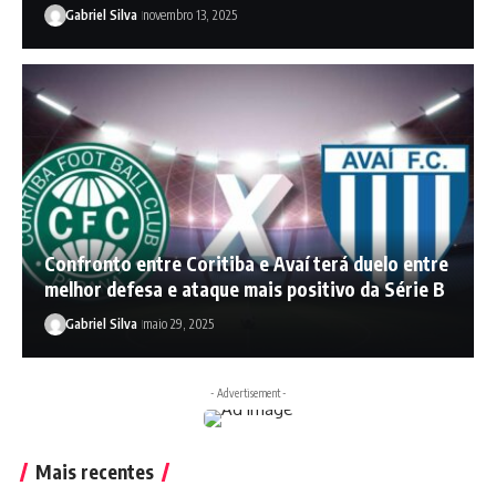
Gabriel Silva
novembro 13, 2025
Confronto entre Coritiba e Avaí terá duelo entre
melhor defesa e ataque mais positivo da Série B
Gabriel Silva
maio 29, 2025
- Advertisement -
Mais recentes