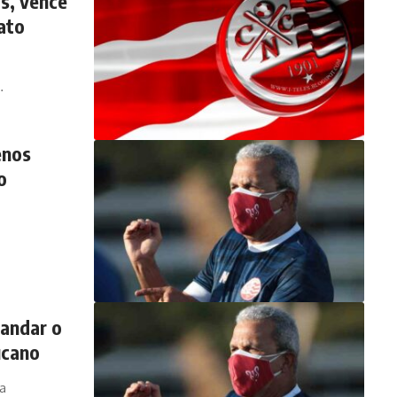
s, vence
ato
…
enos
o
mandar o
ucano
 a