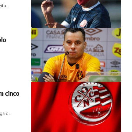
eita…
elo
m cinco
lga o…