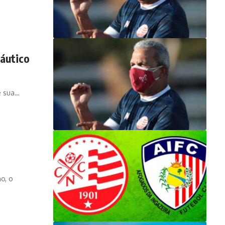
Náutico
e sua…
o, o