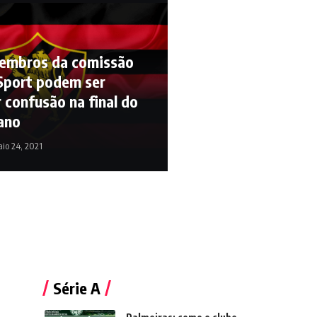
membros da comissão
 Sport podem ser
 confusão na final do
ano
io 24, 2021
Série A