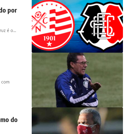
do por
Cruz é o…
r com
ismo do