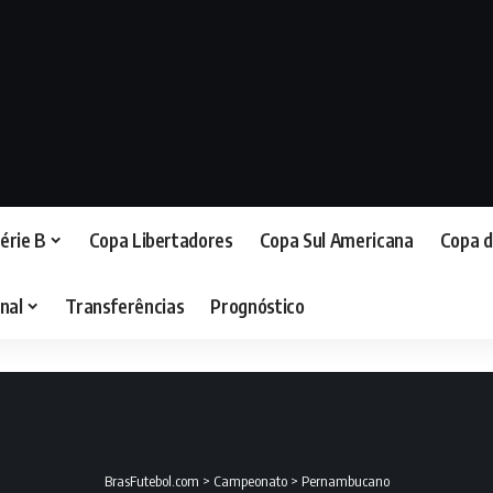
érie B
Copa Libertadores
Copa Sul Americana
Copa d
nal
Transferências
Prognóstico
BrasFutebol.com
>
Campeonato
>
Pernambucano