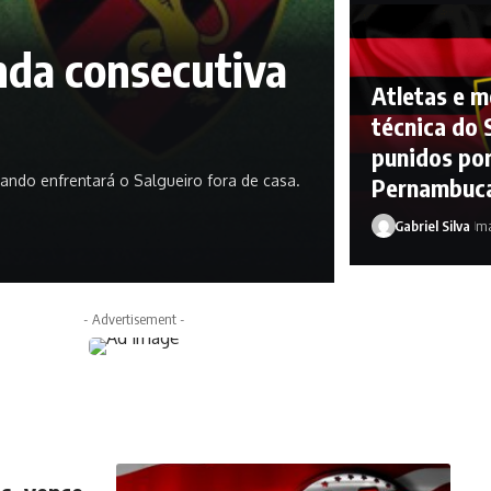
nda consecutiva
Atletas e 
técnica do
punidos por
uando enfrentará o Salgueiro fora de casa.
Pernambuc
Gabriel Silva
ma
- Advertisement -