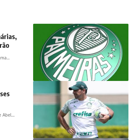
árias,
irão
 uma…
nses
de Abel…