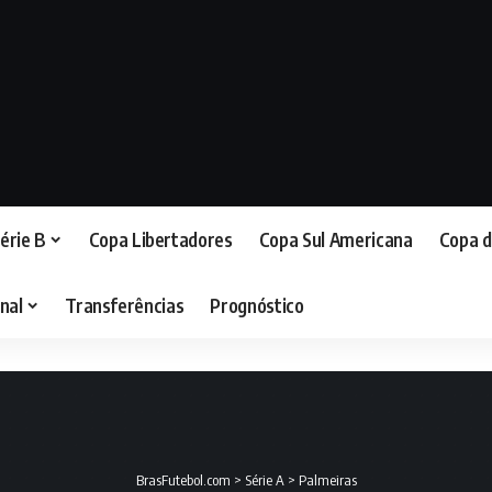
érie B
Copa Libertadores
Copa Sul Americana
Copa d
nal
Transferências
Prognóstico
BrasFutebol.com
>
Série A
>
Palmeiras