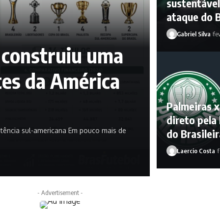
sustentável
ataque do B
Gabriel Silva
fe
 construiu uma
tes da América
Palmeiras x
direto pela
otência sul-americana Em pouco mais de
do Brasilei
Laercio Costa
f
- Advertisement -