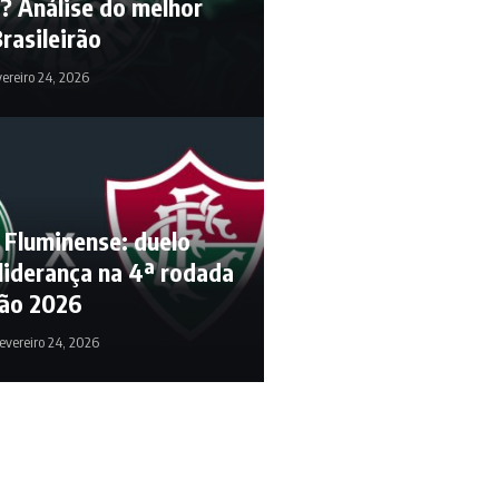
? Análise do melhor
rasileirão
vereiro 24, 2026
 Fluminense: duelo
 liderança na 4ª rodada
rão 2026
evereiro 24, 2026