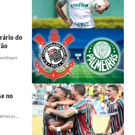
orário do
rão
rinthians
se no
almeiras…