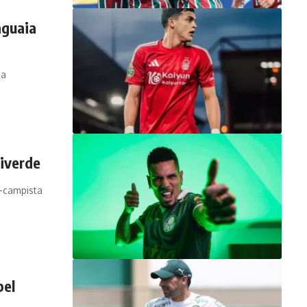
aguaia
 a
viverde
-campista
bel