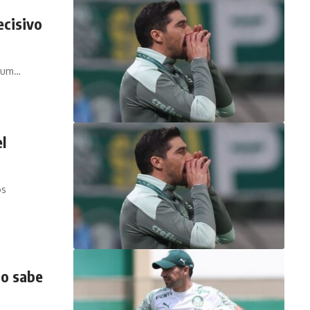
ecisivo
a um…
l
os
ão sabe